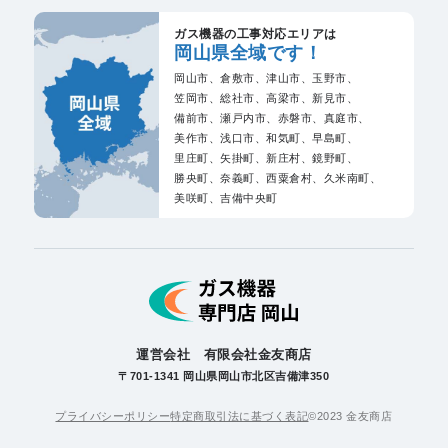
ガス機器の工事対応エリアは
岡山県全域です！
岡山市、
倉敷市、
津山市、
玉野市、
笠岡市、
総社市、
高梁市、
新見市、
備前市、
瀬戸内市、
赤磐市、
真庭市、
美作市、
浅口市、
和気町、
早島町、
里庄町、
矢掛町、
新庄村、
鏡野町、
勝央町、
奈義町、
西粟倉村、
久米南町、
美咲町、
吉備中央町
運営会社 有限会社金友商店
〒701-1341 岡山県岡山市北区吉備津350
プライバシーポリシー
特定商取引法に基づく表記
©2023 金友商店