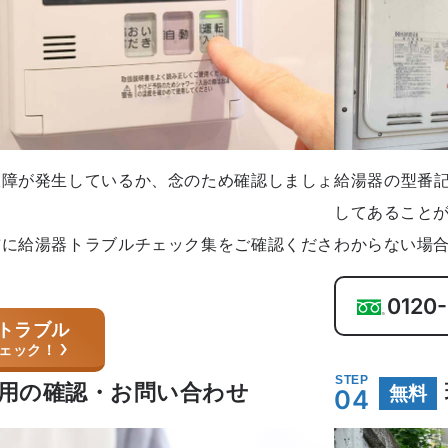
故障が発生しているか、念のため確認しましょ
給湯器の型番
してあること
前に給湯器トラブルチェック集をご確認くださ
わからない場
0120-
トラブル
ェック！
STEP
用の確認・お問い合わせ
無料
04