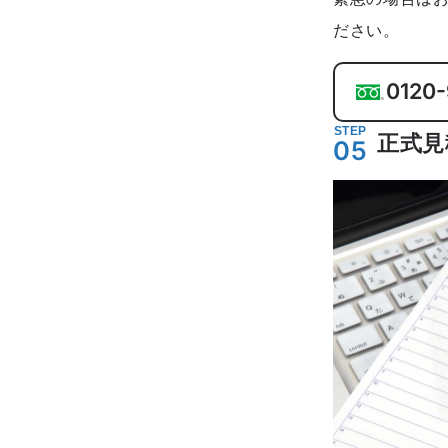
ださい。
0120-
STEP
正式見
05