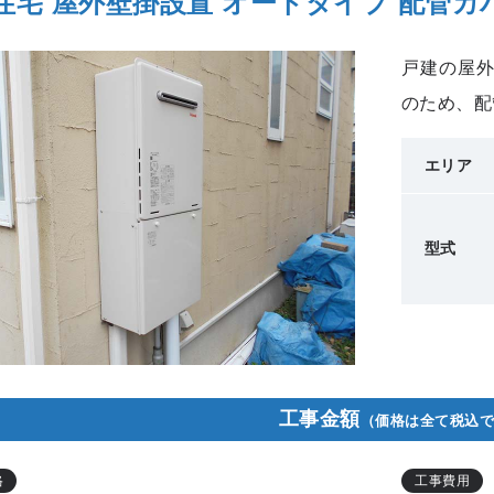
住宅 屋外壁掛設置 オートタイプ 配管カ
戸建の屋
のため、配
エリア
型式
工事金額
（価格は全て税込
格
工事費用