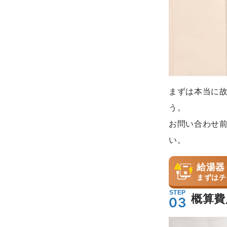
まずは本当に
う。
お問い合わせ
い。
給湯器
まずはチ
STEP
概算費
03