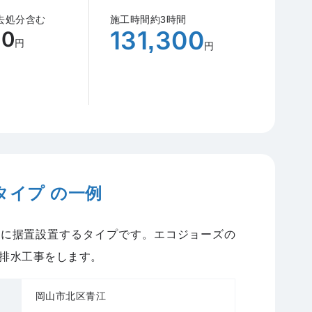
去処分含む
施工時間約3時間
131,300
00
円
円
タイプ の一例
外に据置設置するタイプです。エコジョーズの
排水工事をします。
岡山市北区青江