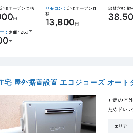
定価オープン価格
リモコン：
定価オープン価
部材含む 撤
格
000
38,5
円
13,800
円
ー：
定価7,260円
00
円
住宅 屋外据置設置 エコジョーズ オート
戸建の屋
ためドレン
エリア