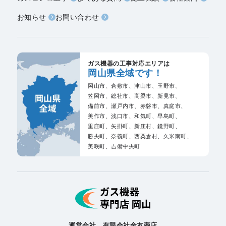
お知らせ
お問い合わせ
ガス機器の工事対応エリアは
岡山県全域です！
岡山市、
倉敷市、
津山市、
玉野市、
笠岡市、
総社市、
高梁市、
新見市、
備前市、
瀬戸内市、
赤磐市、
真庭市、
美作市、
浅口市、
和気町、
早島町、
里庄町、
矢掛町、
新庄村、
鏡野町、
勝央町、
奈義町、
西粟倉村、
久米南町、
美咲町、
吉備中央町
運営会社 有限会社金友商店