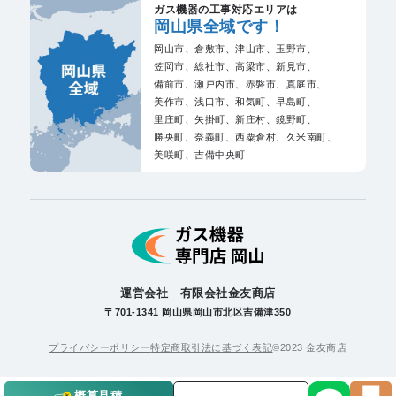
ガス機器の工事対応エリアは
岡山県全域です！
岡山市、
倉敷市、
津山市、
玉野市、
笠岡市、
総社市、
高梁市、
新見市、
備前市、
瀬戸内市、
赤磐市、
真庭市、
美作市、
浅口市、
和気町、
早島町、
里庄町、
矢掛町、
新庄村、
鏡野町、
勝央町、
奈義町、
西粟倉村、
久米南町、
美咲町、
吉備中央町
運営会社 有限会社金友商店
〒701-1341 岡山県岡山市北区吉備津350
プライバシーポリシー
特定商取引法に基づく表記
©2023 金友商店
概算見積