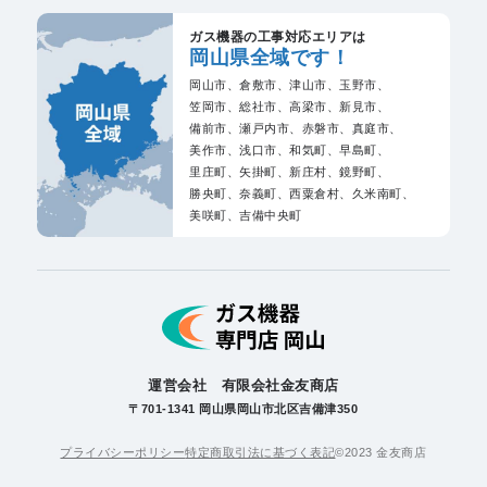
ガス機器の工事対応エリアは
岡山県全域です！
岡山市、
倉敷市、
津山市、
玉野市、
笠岡市、
総社市、
高梁市、
新見市、
備前市、
瀬戸内市、
赤磐市、
真庭市、
美作市、
浅口市、
和気町、
早島町、
里庄町、
矢掛町、
新庄村、
鏡野町、
勝央町、
奈義町、
西粟倉村、
久米南町、
美咲町、
吉備中央町
運営会社 有限会社金友商店
〒701-1341 岡山県岡山市北区吉備津350
プライバシーポリシー
特定商取引法に基づく表記
©2023 金友商店