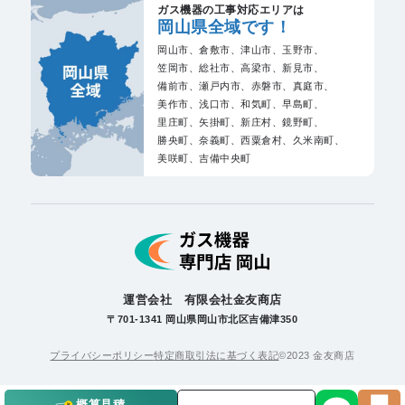
ガス機器の工事対応エリアは
岡山県全域です！
岡山市、
倉敷市、
津山市、
玉野市、
笠岡市、
総社市、
高梁市、
新見市、
備前市、
瀬戸内市、
赤磐市、
真庭市、
美作市、
浅口市、
和気町、
早島町、
里庄町、
矢掛町、
新庄村、
鏡野町、
勝央町、
奈義町、
西粟倉村、
久米南町、
美咲町、
吉備中央町
運営会社 有限会社金友商店
〒701-1341 岡山県岡山市北区吉備津350
プライバシーポリシー
特定商取引法に基づく表記
©2023 金友商店
概算見積