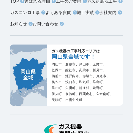
TOP
選ばれる理由
工事のご案内
ガス給湯器工事
ガスコンロ工事
よくある質問
施工実績
会社案内
お知らせ
お問い合わせ
ガス機器の工事対応エリアは
岡山県全域です！
岡山市、
倉敷市、
津山市、
玉野市、
笠岡市、
総社市、
高梁市、
新見市、
備前市、
瀬戸内市、
赤磐市、
真庭市、
美作市、
浅口市、
和気町、
早島町、
里庄町、
矢掛町、
新庄村、
鏡野町、
勝央町、
奈義町、
西粟倉村、
久米南町、
美咲町、
吉備中央町