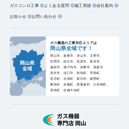
ガスコンロ工事
よくある質問
施工実績
会社案内
お知らせ
お問い合わせ
ガス機器の工事対応エリアは
岡山県全域です！
岡山市、
倉敷市、
津山市、
玉野市、
笠岡市、
総社市、
高梁市、
新見市、
備前市、
瀬戸内市、
赤磐市、
真庭市、
美作市、
浅口市、
和気町、
早島町、
里庄町、
矢掛町、
新庄村、
鏡野町、
勝央町、
奈義町、
西粟倉村、
久米南町、
美咲町、
吉備中央町