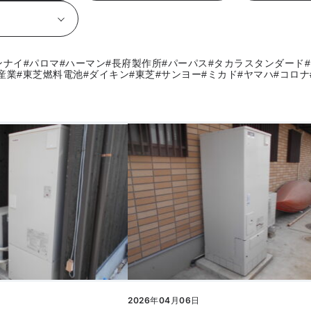
ンナイ
#パロマ
#ハーマン
#長府製作所
#パーパス
#タカラスタンダード
産業
#東芝燃料電池
#ダイキン
#東芝
#サンヨー
#ミカド
#ヤマハ
#コロナ
2026年04月06日