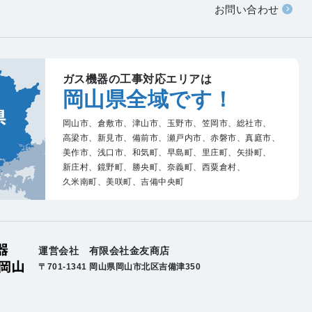
お問い合わせ
ガス機器の工事対応エリアは
岡山県全域です！
岡山市、
倉敷市、
津山市、
玉野市、
笠岡市、
総社市、
高梁市、
新見市、
備前市、
瀬戸内市、
赤磐市、
真庭市、
美作市、
浅口市、
和気町、
早島町、
里庄町、
矢掛町、
新庄村、
鏡野町、
勝央町、
奈義町、
西粟倉村、
久米南町、
美咲町、
吉備中央町
運営会社 有限会社金友商店
〒701-1341 岡山県岡山市北区吉備津350