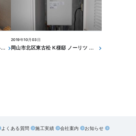
2019年10月03日
和気郡和気町福富 N様邸 日立 BHP-FG37XU
岡山市北区東古松 K様邸 ノーリツ GT-2051SAWX-FF-2 BL
よくある質問
施工実績
会社案内
お知らせ