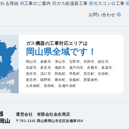
ばれる理由
工事のご案内
ガス給湯器工事
ガスコンロ工事
お問い合わせ
ガス機器の工事対応エリアは
岡山県全域です！
岡山市、
倉敷市、
津山市、
玉野市、
笠岡市、
総社市、
高梁市、
新見市、
備前市、
瀬戸内市、
赤磐市、
真庭市、
美作市、
浅口市、
和気町、
早島町、
里庄町、
矢掛町、
新庄村、
鏡野町、
勝央町、
奈義町、
西粟倉村、
久米南町、
美咲町、
吉備中央町
運営会社 有限会社金友商店
〒701-1341 岡山県岡山市北区吉備津350