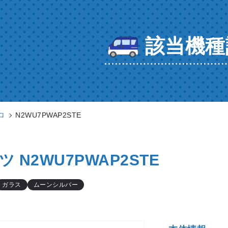
該当機種
ロ
N2WU7PWAP2STE
 N2WU7PWAP2STE
ガラス
ムーンシルバー