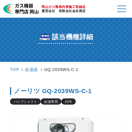
岡山ガス簡易内管施工登録店
運営会社 有限会社金友商店
該当機種詳細
TOP
給湯器
GQ-2039WS-C-1
ノーリツ GQ-2039WS-C-1
パイプシャフト
給湯専用
20号