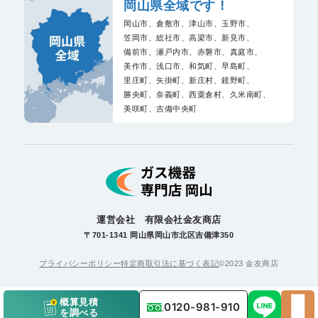
岡山県全域です！
岡山市、
倉敷市、
津山市、
玉野市、
笠岡市、
総社市、
高梁市、
新見市、
備前市、
瀬戸内市、
赤磐市、
真庭市、
美作市、
浅口市、
和気町、
早島町、
里庄町、
矢掛町、
新庄村、
鏡野町、
勝央町、
奈義町、
西粟倉村、
久米南町、
美咲町、
吉備中央町
運営会社 有限会社金友商店
〒701-1341 岡山県岡山市北区吉備津350
プライバシーポリシー
特定商取引法に基づく表記
©2023 金友商店
概算見積
0120-981-910
を調べる