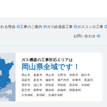
ばれる理由
工事のご案内
ガス給湯器工事
ガスコンロ工事
お問い合わせ
ガス機器の工事対応エリアは
岡山県全域です！
岡山市、
倉敷市、
津山市、
玉野市、
笠岡市、
総社市、
高梁市、
新見市、
備前市、
瀬戸内市、
赤磐市、
真庭市、
美作市、
浅口市、
和気町、
早島町、
里庄町、
矢掛町、
新庄村、
鏡野町、
勝央町、
奈義町、
西粟倉村、
久米南町、
美咲町、
吉備中央町