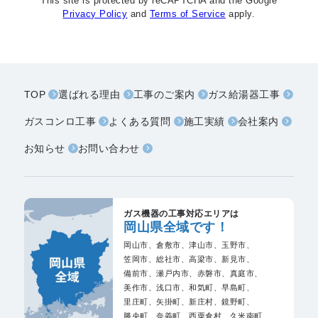
This site is protected by reCAPTCHA and the Google
Privacy Policy
and
Terms of Service
apply.
TOP
選ばれる理由
工事のご案内
ガス給湯器工事
ガスコンロ工事
よくある質問
施工実績
会社案内
お知らせ
お問い合わせ
ガス機器の工事対応エリアは
岡山県全域です！
岡山市、
倉敷市、
津山市、
玉野市、
笠岡市、
総社市、
高梁市、
新見市、
備前市、
瀬戸内市、
赤磐市、
真庭市、
美作市、
浅口市、
和気町、
早島町、
里庄町、
矢掛町、
新庄村、
鏡野町、
勝央町、
奈義町、
西粟倉村、
久米南町、