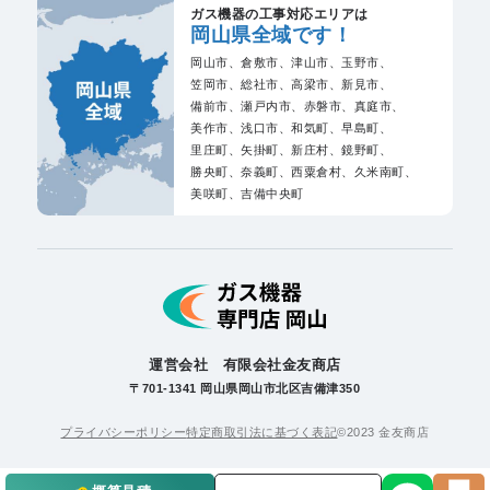
ガス機器の工事対応エリアは
岡山県全域です！
岡山市、
倉敷市、
津山市、
玉野市、
笠岡市、
総社市、
高梁市、
新見市、
備前市、
瀬戸内市、
赤磐市、
真庭市、
美作市、
浅口市、
和気町、
早島町、
里庄町、
矢掛町、
新庄村、
鏡野町、
勝央町、
奈義町、
西粟倉村、
久米南町、
美咲町、
吉備中央町
運営会社 有限会社金友商店
〒701-1341 岡山県岡山市北区吉備津350
プライバシーポリシー
特定商取引法に基づく表記
©2023 金友商店