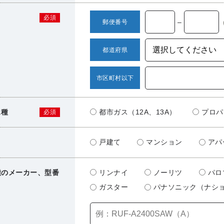
必須
–
郵便番号
都道府県
市区町村以下
ス種
都市ガス（12A、13A）
プロパ
必須
戸建て
マンション
アパ
種のメーカー、型番
リンナイ
ノーリツ
パロ
ガスター
パナソニック（ナシ