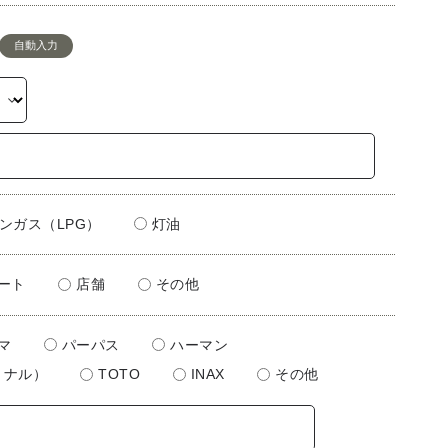
自動入力
ンガス（LPG）
灯油
ート
店舗
その他
マ
パーパス
ハーマン
ョナル）
TOTO
INAX
その他