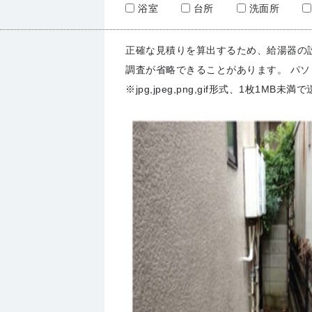
浴室
台所
洗面所
正確な見積りを算出するため、給湯器の
調査が省略できることがあります。 パ
※jpg,jpeg,png,gif形式、1枚1MB