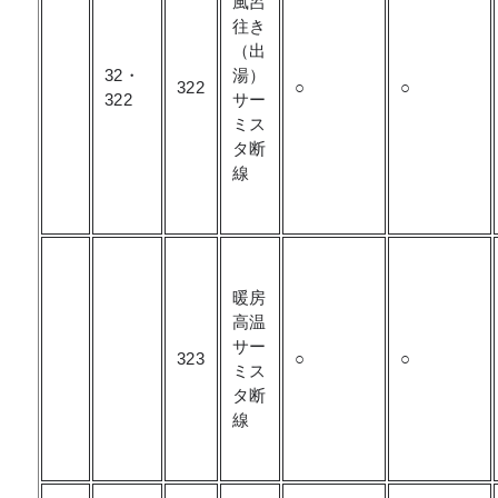
風呂
往き
（出
32・
湯）
322
○
○
322
サー
ミス
タ断
線
暖房
高温
サー
323
○
○
ミス
タ断
線