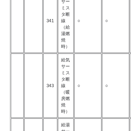
サー
ミス
タ断
341
線
○
○
（給
湯燃
焼
時）
給気
サー
ミス
タ断
343
線
○
○
（暖
房燃
焼
時）
給湯