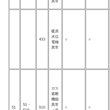
異常
暖房
水位
433
○
○
電極
異常
ガス
遮断
機能
51・
異常
51
510
○
○
510
（元