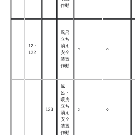
作動
風呂
立ち
12・
消え
○
○
122
安全
装置
作動
風
呂・
暖房
立ち
123
○
○
消え
安全
装置
作動