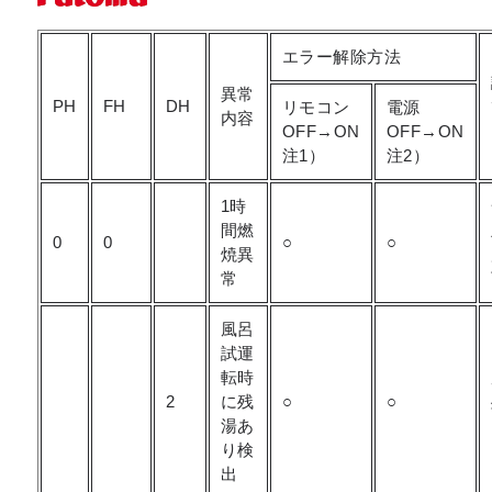
エラー解除方法
異常
PH
FH
DH
リモコン
電源
内容
OFF→ON
OFF→ON
注1）
注2）
1時
間燃
0
0
○
○
焼異
常
風呂
試運
転時
2
に残
○
○
湯あ
り検
出