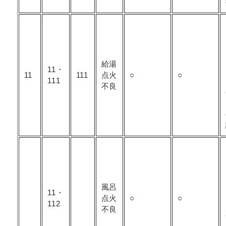
給湯
11・
11
111
点火
○
○
111
不良
風呂
11・
点火
○
○
112
不良