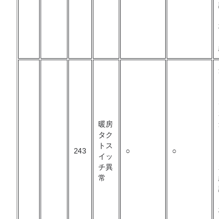
暖房
タク
トス
243
○
○
イッ
チ異
常