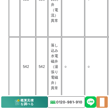
弁
（電
流）
異常
落し
込み
水電
磁弁
542
542
（湯
○
○
張り
電磁
弁）
異常
概算見積
0120-981-910
を調べる