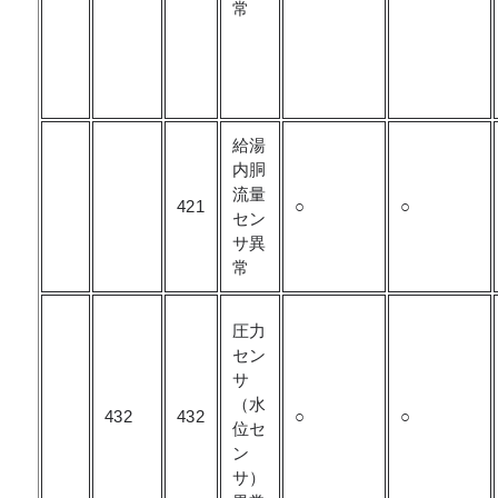
常
給湯
内胴
流量
421
○
○
セン
サ異
常
圧力
セン
サ
（水
432
432
○
○
位セ
ン
サ）