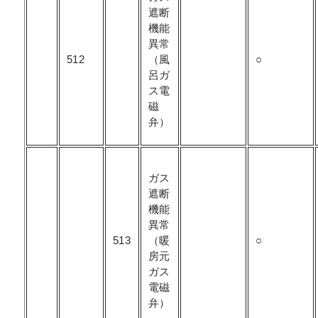
遮断
機能
異常
512
（風
○
呂ガ
ス電
磁
弁）
ガス
遮断
機能
異常
513
（暖
○
房元
ガス
電磁
弁）