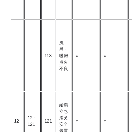
風
呂・
113
暖房
○
○
点火
不良
給湯
立ち
12・
消え
12
121
○
○
121
安全
装置