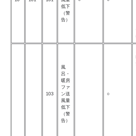
低下
（警
告）
風
呂・
暖房
ファ
103
ン送
○
風量
低下
（警
告）