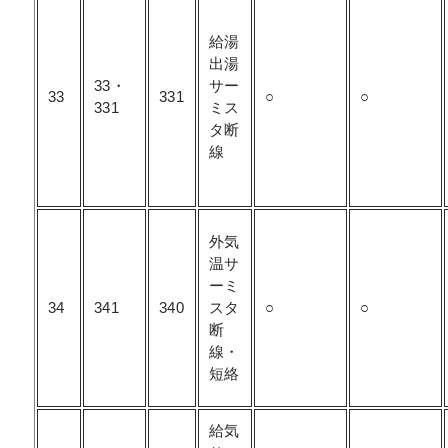
給湯
出湯
33・
サー
33
331
○
○
331
ミス
タ断
線
外気
温サ
ーミ
34
341
340
スタ
○
○
断
線・
短絡
給気