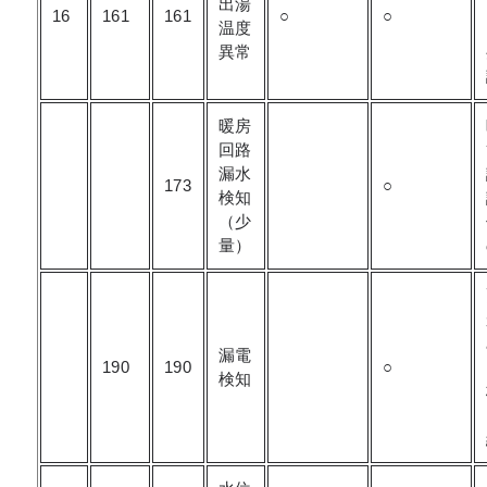
出湯
16
161
161
○
○
温度
異常
暖房
回路
漏水
173
○
検知
（少
量）
漏電
190
190
○
検知