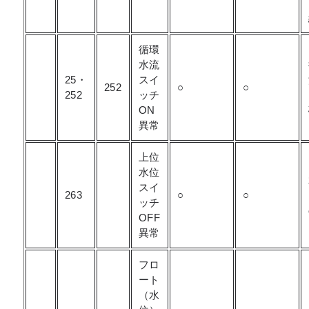
循環
水流
25・
スイ
252
○
○
252
ッチ
ON
異常
上位
水位
スイ
263
○
○
ッチ
OFF
異常
フロ
ート
（水