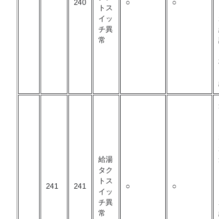
240
○
○
トス
イッ
チ異
常
給湯
タク
トス
241
241
○
○
イッ
チ異
常