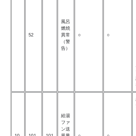
風呂
燃焼
52
異常
○
○
（警
告）
給湯
ファ
ン送
10
101
101
風量
○
○