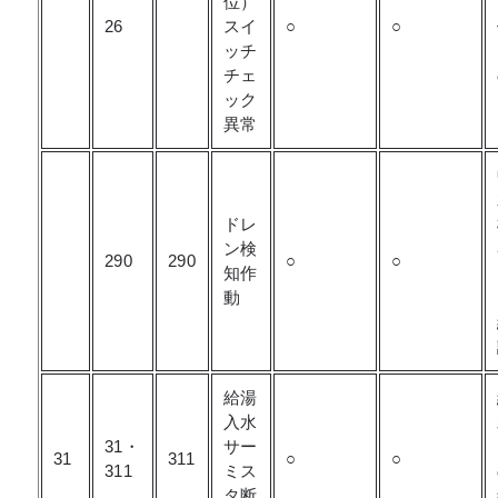
位）
26
スイ
○
○
ッチ
チェ
ック
異常
ドレ
ン検
290
290
○
○
知作
動
給湯
入水
31・
サー
31
311
○
○
311
ミス
タ断