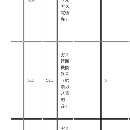
ガス
電磁
弁）
ガス
遮断
機能
異常
511
511
（給
○
湯ガ
ス電
磁
弁）
ガス