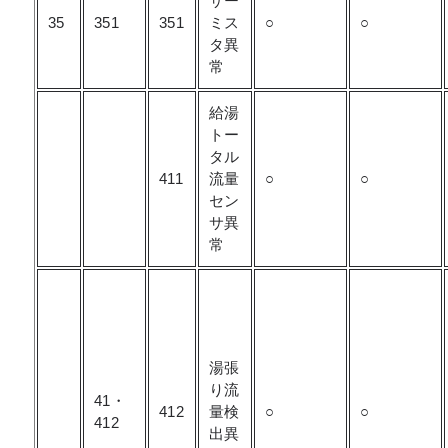
サー
35
351
351
ミス
○
○
タ異
常
給湯
トー
タル
411
流量
○
○
セン
サ異
常
湯張
り流
41・
412
量検
○
○
412
出異