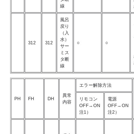
線
風呂
戻り
（入
水）
312
312
○
○
サー
ミス
タ断
線
エラー解除方法
異常
PH
FH
DH
リモコン
電源
内容
OFF→ON
OFF→ON
注1）
注2）