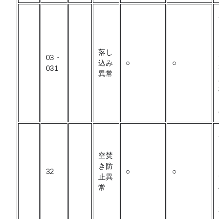
落し
03・
込み
○
○
031
異常
空焚
き防
32
○
○
止異
常