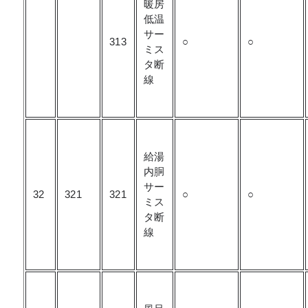
暖房
低温
サー
313
○
○
ミス
タ断
線
給湯
内胴
サー
32
321
321
○
○
ミス
タ断
線