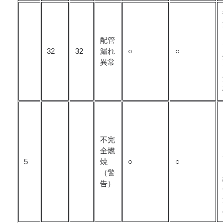
配管
32
32
漏れ
○
○
異常
不完
全燃
5
焼
○
○
（警
告）