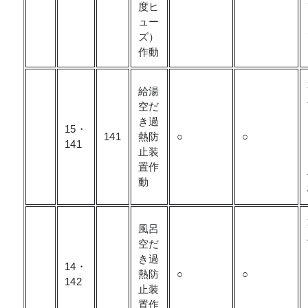
度ヒ
ュー
ズ）
作動
給湯
空だ
き過
15・
141
熱防
○
○
141
止装
置作
動
風呂
空だ
き過
14・
熱防
○
○
142
止装
置作