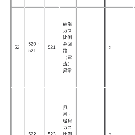
給湯
ガス
比例
520・
弁回
52
521
○
521
路
（電
流）
異常
風
呂・
暖房
ガス
522
523
比例
○