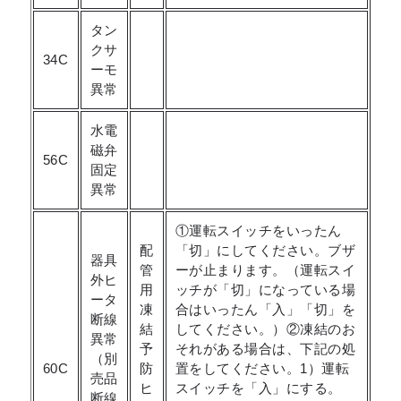
タン
クサ
34C
ーモ
異常
水電
磁弁
56C
固定
異常
①運転スイッチをいったん
配
「切」にしてください。ブザ
器具
管
ーが止まります。（運転スイ
外ヒ
用
ッチが「切」になっている場
ータ
凍
合はいったん「入」「切」を
断線
結
してください。）②凍結のお
異常
予
それがある場合は、下記の処
（別
60C
防
置をしてください。1）運転
売品
ヒ
スイッチを「入」にする。
断線