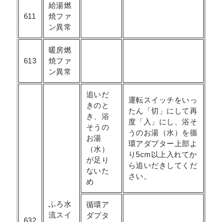
給湯燃
611
焼ファ
ン異常
暖房燃
613
焼ファ
ン異常
追いだ
運転スイッチをいっ
きのと
たん「切」にして再
き、浴
度「入」にし、浴そ
そうの
うのお湯（水）を循
お湯
環アダプター上部よ
（水）
り5cm以上入れてか
が足り
ら追いだきしてくだ
ないた
さい。
め
ふろ水
循環ア
流スイ
ダプタ
632