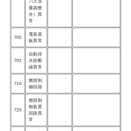
パス水
量調整
弁）異
常
電装基
700
板異常
自動排
702
水栓断
線異常
燃焼制
710
御回路
燃焼制
御装置
720
回路異
常