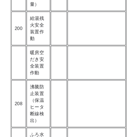
量）
給湯残
火安全
200
装置作
動
暖房空
だき安
全装置
作動
沸騰防
止装置
（保温
208
ヒータ
断線検
出）
ふろ水