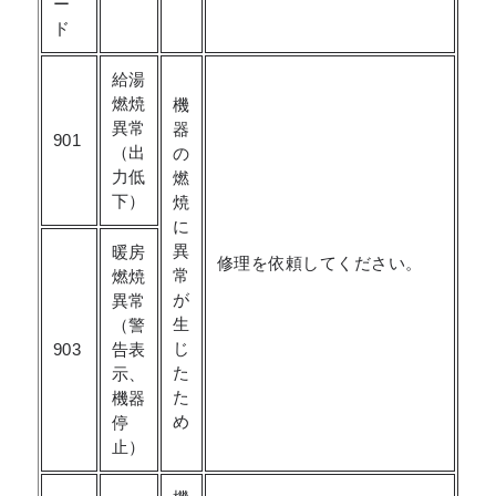
ー
ド
給湯
燃焼
機
異常
器
901
（出
の
力低
燃
下）
焼
に
異
暖房
修理を依頼してください。
常
燃焼
が
異常
生
（警
じ
903
告表
た
示、
た
機器
め
停
止）