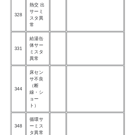
熱交 出
サーミ
328
スタ異
常
給湯缶
体サー
331
ミスタ
異常
床セン
サ不良
（断
344
線・シ
ョー
ト）
循環サ
348
ーミス
タ異常