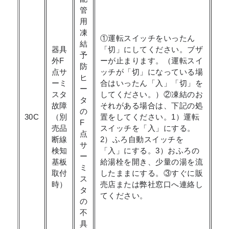
管
用
凍
①運転スイッチをいったん
結
器具
「切」にしてください。ブザ
予
外F
ーが止まります。（運転スイ
防
点サ
ッチが「切」になっている場
ヒ
ーミ
合はいったん「入」「切」を
ー
スタ
してください。）②凍結のお
タ
故障
それがある場合は、下記の処
の
30C
（別
置をしてください。1）運転
F
売品
スイッチを「入」にする。
点
断線
2）ふろ自動スイッチを
サ
検知
「入」にする。3）おふろの
ー
基板
給湯栓を開き、少量の湯を流
ミ
取付
したままにする。③すぐに販
ス
時）
売店または弊社窓口へ連絡し
タ
てください。
の
不
具