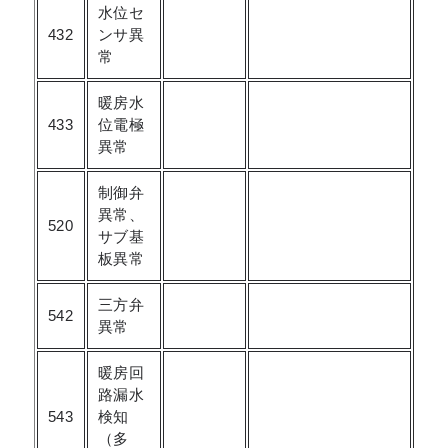
水位セ
432
ンサ異
常
暖房水
433
位電極
異常
制御弁
異常、
520
サブ基
板異常
三方弁
542
異常
暖房回
路漏水
543
検知
（多