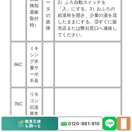
ー
2）ふろ自動スイッチを
検知
タ
「入」にする。3）おふろの
基板
の
給湯栓を開き、少量の湯を流
取付
故
したままにする。③すぐに販
時）
障
売店または弊社窓口へ連絡し
てください。
ミキ
シン
グ水
66C
量サ
ーボ
不良
リモ
コン
76C
伝送
異常
概算見積
0120-981-910
を調べる
ケー