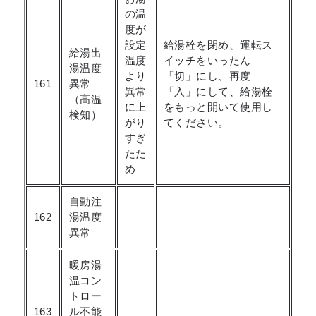
の温
度が
設定
給湯栓を閉め、運転ス
給湯出
温度
イッチをいったん
湯温度
より
「切」にし、再度
161
異常
異常
「入」にして、給湯栓
（高温
に上
をもっと開いて使用し
検知）
がり
てください。
すぎ
たた
め
自動注
162
湯温度
異常
暖房湯
温コン
トロー
163
ル不能