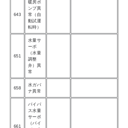
暖房ポ
ンプ異
643
常（自
動試運
転時）
水量サ
ーボ
（水量
651
調整
弁）異
常
水ガバ
658
ナ異常
バイパ
ス水量
サーボ
（バイ
661