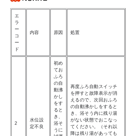
エ
ラ
ー
内容
原因
処置
コ
ー
ド
初め
てお
ふろ
の自
再度ふろ自動スイッチ
動沸
を押すと故障表示が消
かし
えるので、次回おふろ
をす
の自動沸かしをすると
ると
き、浴そう内に残り湯
き、
水位設
がない状態でおこなっ
2
浴そ
定不良
てください。（それ以
うに
降は残り湯があっても