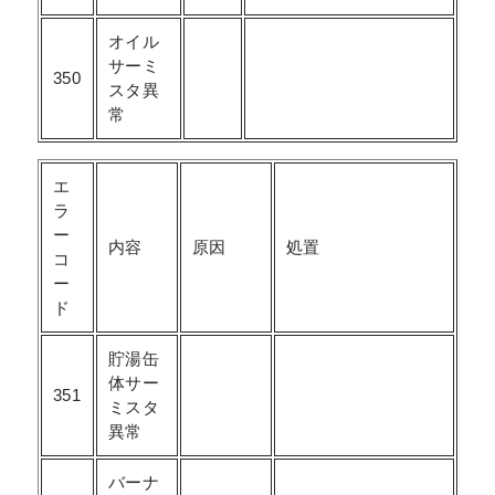
オイル
サーミ
350
スタ異
常
エ
ラ
ー
内容
原因
処置
コ
ー
ド
貯湯缶
体サー
351
ミスタ
異常
バーナ