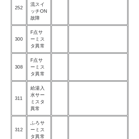
流スイ
252
ッチON
故障
F点サ
300
ーミス
タ異常
F点サ
308
ーミス
タ異常
給湯入
水サー
311
ミスタ
異常
ふろサ
312
ーミス
タ異常