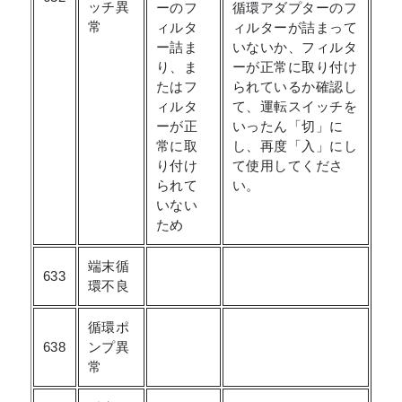
ッチ異
ーのフ
循環アダプターのフ
常
ィルタ
ィルターが詰まって
ー詰ま
いないか、フィルタ
り、ま
ーが正常に取り付け
たはフ
られているか確認し
ィルタ
て、運転スイッチを
ーが正
いったん「切」に
常に取
し、再度「入」にし
り付け
て使用してくださ
られて
い。
いない
ため
端末循
633
環不良
循環ポ
638
ンプ異
常