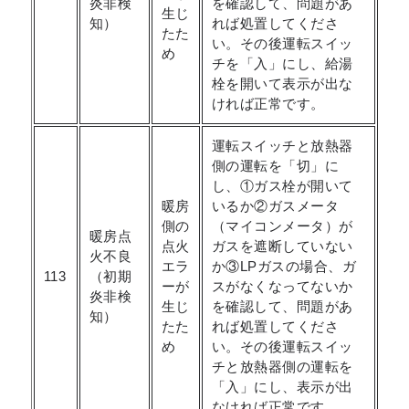
炎非検
を確認して、問題があ
生じ
知）
れば処置してくださ
たた
い。その後運転スイッ
め
チを「入」にし、給湯
栓を開いて表示が出な
ければ正常です。
運転スイッチと放熱器
側の運転を「切」に
し、①ガス栓が開いて
暖房
いるか②ガスメータ
側の
（マイコンメータ）が
暖房点
点火
ガスを遮断していない
火不良
エラ
か③LPガスの場合、ガ
113
（初期
ーが
スがなくなってないか
炎非検
生じ
を確認して、問題があ
知）
たた
れば処置してくださ
め
い。その後運転スイッ
チと放熱器側の運転を
「入」にし、表示が出
なければ正常です。