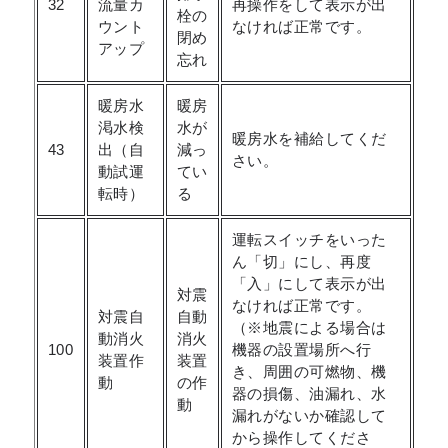
32
流量カ
再操作をして表示が出
栓の
ウント
なければ正常です。
閉め
アップ
忘れ
暖房水
暖房
渇水検
水が
暖房水を補給してくだ
43
出（自
減っ
さい。
動試運
てい
転時）
る
運転スイッチをいった
ん「切」にし、再度
「入」にして表示が出
対震
なければ正常です。
対震自
自動
（※地震による場合は
動消火
消火
100
機器の設置場所へ行
装置作
装置
き、周囲の可燃物、機
動
の作
器の損傷、油漏れ、水
動
漏れがないか確認して
から操作してくださ