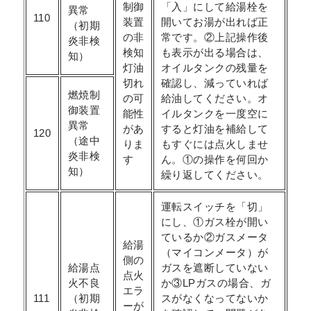
制御
「入」にして給湯栓を
異常
110
装置
開いてお湯が出れば正
（初期
の非
常です。②上記操作後
炎非検
検知
も表示が出る場合は、
知）
灯油
オイルタンクの残量を
切れ
確認し、減っていれば
燃焼制
の可
給油してください。オ
御装置
能性
イルタンクを一度空に
異常
があ
すると灯油を補給して
120
（途中
りま
もすぐには点火しませ
炎非検
す
ん。①の操作を何回か
知）
繰り返してください。
運転スイッチを「切」
にし、①ガス栓が開い
ているか②ガスメータ
給湯
（マイコンメータ）が
側の
給湯点
ガスを遮断していない
点火
火不良
か③LPガスの場合、ガ
エラ
111
（初期
スがなくなってないか
ーが