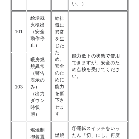
い。）
給湯残
給排
火検出
気に
101
（安全
異常
動作停
を生
止）
じた
た
能力低下の状態で使用
め、
暖房燃
できますが、安全のた
安全
焼異常
め点検を受けてくださ
のた
（警告
い。
めに
表示の
能力
103
み）
を低
（出力
下さ
ダウン
せま
時状
す
態）
①運転スイッチをいっ
燃焼制
燃焼
たん「切」にし、再度
御装置