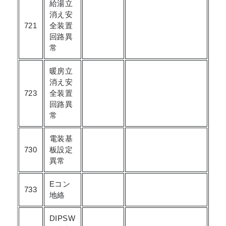
給湯立
消え安
721
全装置
回路異
常
暖房立
消え安
723
全装置
回路異
常
電装基
730
板設定
異常
Eコン
733
地絡
DIPSW