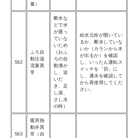
量）
断水な
どで水
が通っ
給水元栓が開いてい
ていな
るか、断水していな
いため
いか（カランから水
ふろ自
（おふ
が出るか）を確認
動注湯
ろの自
562
し、いったん運転ス
流量異
動沸か
イッチを「切」に
常
し、追
し、通水を確認して
いだ
から再使用してくだ
き、足
さい。
し湯、
さし水
の時）
暖房熱
動弁異
563
常（自