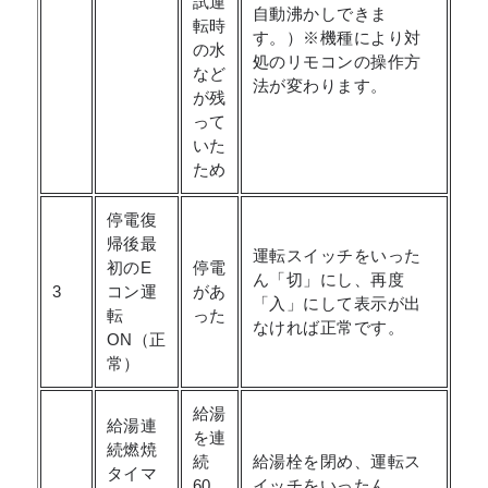
試運
自動沸かしできま
転時
す。）※機種により対
の水
処のリモコンの操作方
など
法が変わります。
が残
って
いた
ため
停電復
帰後最
運転スイッチをいった
初のE
停電
ん「切」にし、再度
3
コン運
があ
「入」にして表示が出
転
った
なければ正常です。
ON（正
常）
給湯
給湯連
を連
続燃焼
続
給湯栓を閉め、運転ス
タイマ
60
イッチをいったん