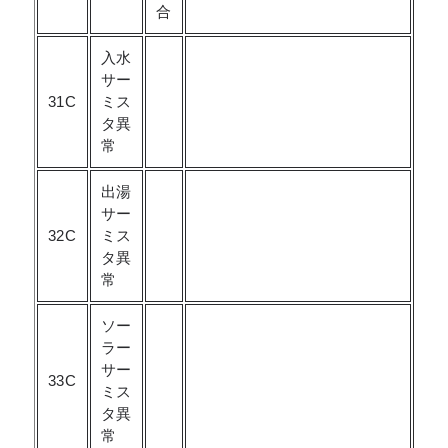
合
入水
サー
31C
ミス
タ異
常
出湯
サー
32C
ミス
タ異
常
ソー
ラー
サー
33C
ミス
タ異
常