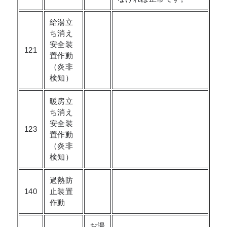
給湯立
ち消え
安全装
121
置作動
（炎非
検知）
暖房立
ち消え
安全装
123
置作動
（炎非
検知）
過熱防
140
止装置
作動
お湯