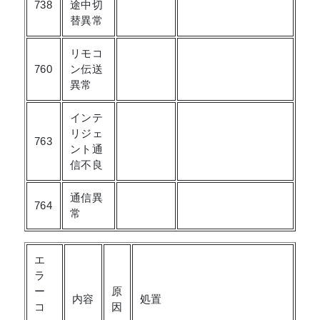
738
途中切
替異常
リモコ
760
ン伝送
異常
インテ
リジェ
763
ント通
信不良
通信異
764
常
エ
ラ
ー
原
内容
処置
コ
因