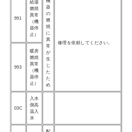
機
給湯
器
燃焼
の
異常
991
燃
（機
焼
器停
に
止）
異
修理を依頼してください。
常
暖房
が
燃焼
生
異常
じ
993
（機
た
器停
た
止）
め
入水
側高
03C
温入
水
配