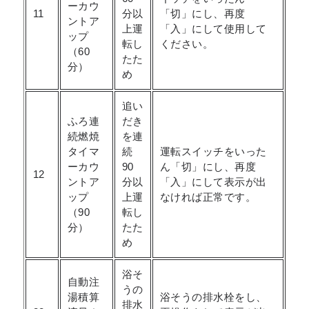
ーカウ
11
分以
「切」にし、再度
ントア
上運
「入」にして使用して
ップ
転し
ください。
（60
たた
分）
め
追い
ふろ連
だき
続燃焼
を連
タイマ
続
運転スイッチをいった
ーカウ
90
ん「切」にし、再度
12
ントア
分以
「入」にして表示が出
ップ
上運
なければ正常です。
（90
転し
分）
たた
め
浴そ
自動注
うの
湯積算
浴そうの排水栓をし、
排水